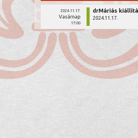
drMáriás kiállít
2024.11.17.
Vasárnap
2024.11.17.
17:00
coffee
menu
INFORMÁCIÓK
ADATKEZELÉSI TÁJÉKOZTATÓ
ELÉR
FIZETÉSI MÓDOK
DOKUMENTUMTÁR
LEVÉL NEKÜNK
NYITVATARTÁS