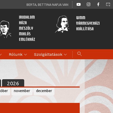
forward_to_inbox
BERTA, BETTINA NAPJA VAN
Irodalom
WMM
Háza
Vármegyeházi
Mészöly
kiállítása
Miklós
Emlékház
search
d_more
expand_more
expand_more
Rólunk
Szolgáltatások
2026
tóber
november
december