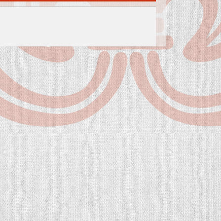
TITKARSAG@WOMM.HU
ZÉPKORI
+36 74 316 222
H-7100 SZEKSZÁRD,
LEVELE
SZENT ISTVÁN TÉR 26.
A