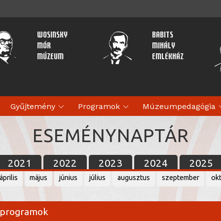
Wosinsky
Babits
Mór
Mihály
Múzeum
Emlékház
expand_more
expand_more
expan
Gyűjtemény
Programok
Múzeumpedagógia
ESEMÉNYNAPTÁR
2021
2022
2023
2024
2025
április
május
június
július
augusztus
szeptember
ok
 programok