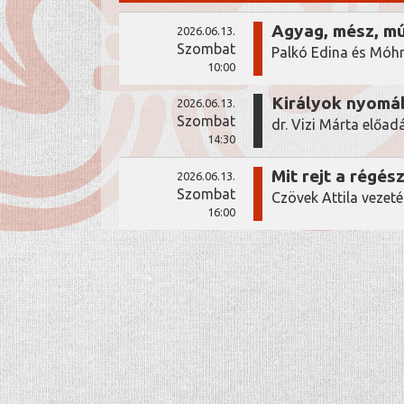
Agyag, mész, mú
2026.06.13.
Szombat
Palkó Edina és Móhr
10:00
Királyok nyomáb
2026.06.13.
Szombat
dr. Vizi Márta előad
14:30
Mit rejt a régés
2026.06.13.
Szombat
Czövek Attila vezeté
16:00
coffee
menu
INFORMÁCIÓK
ADATKEZELÉSI TÁJÉKOZTATÓ
ELÉR
FIZETÉSI MÓDOK
DOKUMENTUMTÁR
LEVÉL NEKÜNK
NYITVATARTÁS