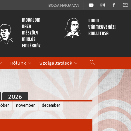
forward_to_inbox
IBOLYA NAPJA VAN
Irodalom
WMM
Háza
Vármegyeházi
Mészöly
kiállítása
Miklós
Emlékház
search
d_more
expand_more
expand_more
Rólunk
Szolgáltatások
2026
tóber
november
december