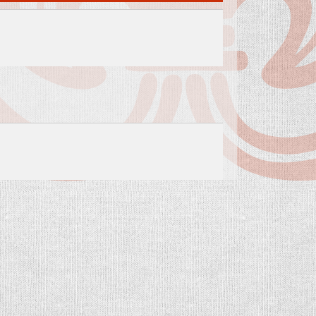
TITKARSAG@WOMM.HU
ZÉPKORI
+36 74 316 222
H-7100 SZEKSZÁRD,
LEVELE
SZENT ISTVÁN TÉR 26.