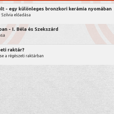
lt - egy különleges bronzkori kerámia nyomában
 Szilvia előadása
an - I. Béla és Szekszárd
ása
zeti raktár?
se a régészeti raktárban
history
GYORSMENÜ
AKTUÁLIS
HETŐSÉGEINK
2026. AUGUSZTUS
S-KERESZTVASSAL ELLÁTOTT KARD A KÖ
PÁRIBÓL
2026. JÚLIUS
A VÖRÖSKERESZT EGYLET ELISMERŐ OK
IFJ. STOCKINGER REZSŐNÉ RÉSZÉRE