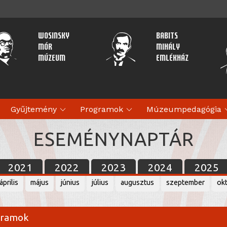
Wosinsky
Babits
Mór
Mihály
Múzeum
Emlékház
expand_more
expand_more
expan
Gyűjtemény
Programok
Múzeumpedagógia
ESEMÉNYNAPTÁR
2021
2022
2023
2024
2025
április
május
június
július
augusztus
szeptember
ok
ogramok