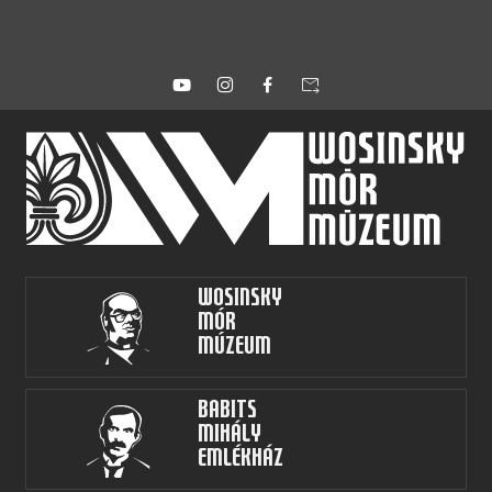
forward_to_inbox
Wosinsky
Mór
Múzeum
Babits
Mihály
Emlékház