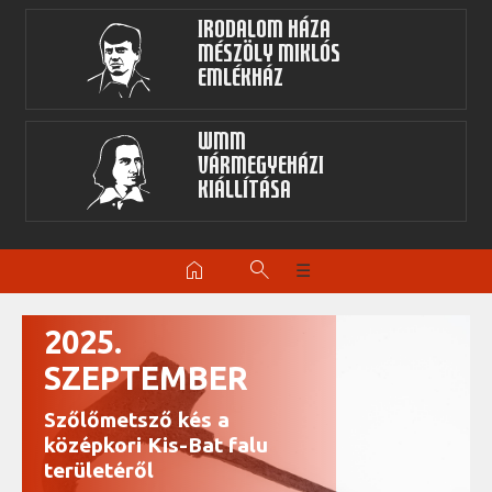
Irodalom Háza
Mészöly Miklós
Emlékház
WMM
Vármegyeházi
kiállítása
home
search
☰
2025.
SZEPTEMBER
Szőlőmetsző kés a
középkori Kis-Bat falu
területéről