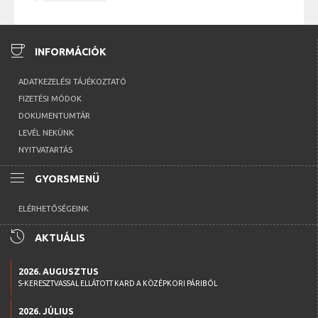
coffee
INFORMÁCIÓK
ADATKEZELÉSI TÁJÉKOZTATÓ
FIZETÉSI MÓDOK
DOKUMENTUMTÁR
LEVÉL NEKÜNK
NYITVATARTÁS
menu
GYORSMENÜ
ELÉRHETŐSÉGEINK
history
AKTUÁLIS
2026. AUGUSZTUS
S-KERESZTVASSAL ELLÁTOTT KARD A KÖZÉPKORI PÁRIBÓL
2026. JÚLIUS