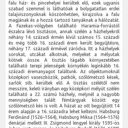
falu ház- és pincehelyei kerültek elő, ezek ugyanis
szabad szemmel is láthatóak a bolygatatlan erdei
talajviszonyoknak köszönhetően, kirajzolva a falu
magjának és a hozzá tartozó tanyáknak a hálózatát.
A Fazekas-völgyben található Haramia-forrástól
északra lévő tisztáson, annak szélén a házhelyekről
néhány 14. századi érmén kívül számos 15. századi
és még több 16. századi érem került begyűjtésre,
néhány 17. századi érmével záródva. Itt a házhelyek
sorokat, utcákat alkotnak, melyeket a mélyutak
kötnek össze. A tisztás tágabb környezetében
található terepi jelenségek környékén leginkább 16.
századi éremanyagot találtunk. Az objektumoknál
középkori vaseszközök, patkók, szőlőmetsző kések,
sarlók stb. kerültek elő. A tisztás szélétől nem
messzire, keleti irányban egy középkori mélyút szélén
található a 22. számú házhely, melynél a nagyobb
mennyiségben talált fémtárgyak között egy
szőlőmetsző kés is volt. A házat az ott begyűjtött 14
érem alapján a 16. századra lehet keltezni. Habsburg
Ferdinánd (1526–1564), Habsburg Miksa (1564–1576)
denárjai mellett III. Zsigmond lengyel király 1595-ös