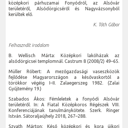
középkori párhuzamai Fonyódról, az Alsóvár
területéről, Alsódörgicséről és Nagyvázsonyból
kerültek elő.
K. Tóth Gábor
Felhasznált irodalom
B. Wellisch Márta: Középkori lakóházak az
alsódörgicsei templomnál. Castrum 8 (2008/2) 49–65.
Müller Róbert: A mezőgazdasági vaseszközök
fejlődése Magyarországon a késővaskortól a
törökkor végéig I–II. Zalaegerszeg 1982. (Zalai
Gyűjtemény 19.)
Szabados Ákos: Fémleletek a fonyódi Alsóvár
területéről. In: A Fiatal Középkoros Régészek VIII.
Konferenciájának tanulmánykötete. Szerk. Ringer
István. Sátoraljaújhely 2018, 267–288.
Szvath Márton: Késő középkori és kora újkori