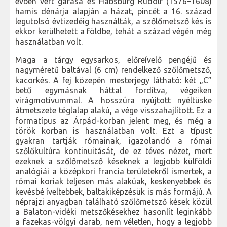
évben vert garasa és Habsburg Rudolf (1576–1608)
hamis dénárja alapján a házat, pincét a 16. század
legutolsó évtizedéig használták, a szőlőmetsző kés is
ekkor kerülhetett a földbe, tehát a század végén még
használatban volt.
Maga a tárgy egysarkos, előreívelő pengéjű és
nagyméretű baltával (6 cm) rendelkező szőlőmetsző,
kacorkés. A fej közepén mesterjegy látható: két „C”
betű egymásnak háttal fordítva, végeiken
virágmotívummal. A hosszúra nyújtott nyéltüske
átmetszete téglalap alakú, a vége visszahajlított. Ez a
formatípus az Árpád-korban jelent meg, és még a
török korban is használatban volt. Ezt a típust
gyakran tartják rómainak, igazolandó a római
szőlőkultúra kontinuitását, de ez téves nézet, mert
ezeknek a szőlőmetsző késeknek a legjobb külföldi
analógiái a középkori francia területekről ismertek, a
római koriak teljesen más alakúak, keskenyebbek és
kevésbé íveltebbek, baltakiképzésük is más formájú. A
néprajzi anyagban található szőlőmetsző kések közül
a Balaton-vidéki metszőkésekhez hasonlít leginkább
a fazekas-völgyi darab, nem véletlen, hogy a legjobb